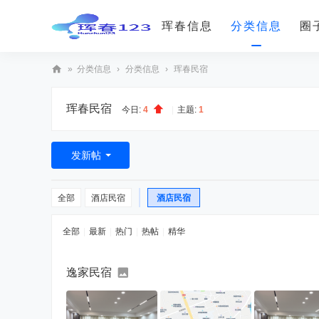
珲春信息
分类信息
圈
»
分类信息
›
分类信息
›
珲春民宿
珲
珲春民宿
春
今日:
4
|
主题:
1
12
3(
发新帖
훈
춘
全部
酒店民宿
酒店民宿
12
全部
|
最新
|
热门
|
热帖
|
精华
3)
逸家民宿