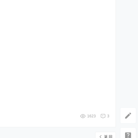
1623
3
返 回