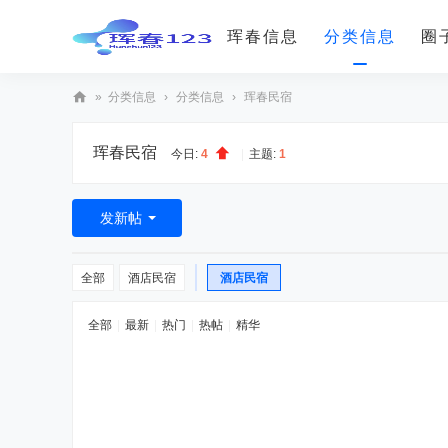
珲春信息
分类信息
圈
»
分类信息
›
分类信息
›
珲春民宿
珲
珲春民宿
春
今日:
4
|
主题:
1
12
3(
发新帖
훈
춘
全部
酒店民宿
酒店民宿
12
全部
|
最新
|
热门
|
热帖
|
精华
3)