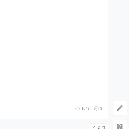
1643
3
返 回