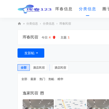
珲春信息
分类信息
圈
»
分类信息
›
分类信息
›
珲春民宿
珲
珲春民宿
春
今日:
4
|
主题:
1
12
3(
发新帖
훈
춘
全部
酒店民宿
酒店民宿
12
全部
|
最新
|
热门
|
热帖
|
精华
3)
逸家民宿