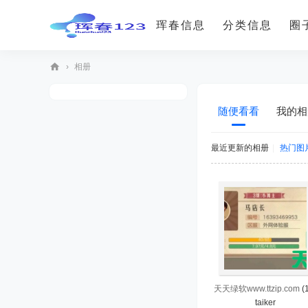
珲春信息
分类信息
圈
›
相册
珲
春
随便看看
我的相
12
3(
最近更新的相册
|
热门图
훈
춘
12
3)
天天绿软www.ttzip.com
(
taiker