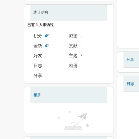
统计信息
已有
3
人来访过
积分:
49
威望:
--
金钱:
42
贡献:
--
好友:
--
主题:
7
分享
日志:
--
相册:
--
分享:
--
日志
相册