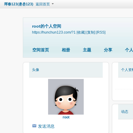
珲春123(훈춘123)
返回首页
root的个人空间
https://hunchun123.com/?1
[收藏]
[复制]
[RSS]
空间首页
相册
主题
分享
个
头像
个人资
动态
root
发送消息