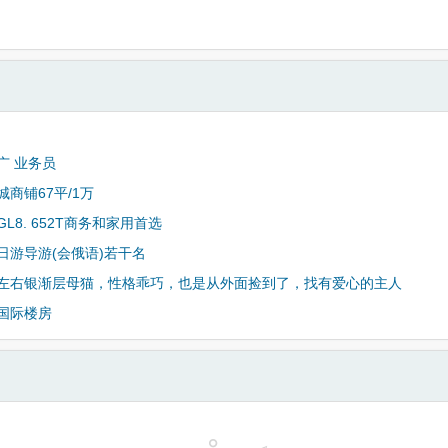
广 业务员
商铺67平/1万
L8. 652T商务和家用首选
日游导游(会俄语)若干名
左右银渐层母猫，性格乖巧，也是从外面捡到了，找有爱心的主人
国际楼房