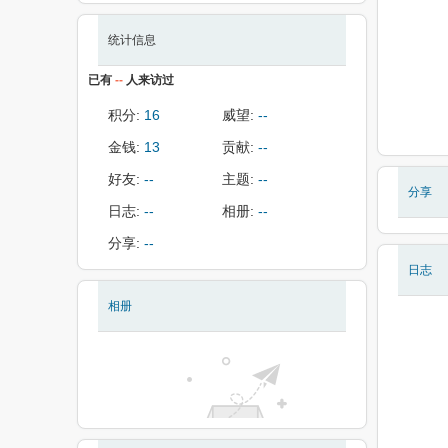
统计信息
已有
--
人来访过
积分:
16
威望:
--
金钱:
13
贡献:
--
好友:
--
主题:
--
分享
日志:
--
相册:
--
分享:
--
日志
相册